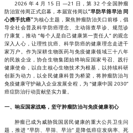
2026 年 4 月 15 日 —21 日，第 32 个全国肿瘤
防治宣传周正式启幕，本届宣传周以
“早防早筛早治 同
心携手抗癌”
为核心主题，聚焦肿瘤防治关口前移，倡
导全社会普及科学防癌理念、主动筛查早诊、规范诊
疗康复，推动 “每个人是自己健康第一责任人” 的观念
深入人心，让理性抗癌、科学防癌的健康理念走进千
家万户。作为深耕生物医药与免疫健康领域三十八年
的民族企业，协合生物集团始终响应国家号召、践行
健康使命，以自主核心生物技术为根基，以持续科研
创新为动力，以全民健康科普为桥梁，将肿瘤防治与
免疫健康守护融入企业发展全程，为 “健康中国 2030”
癌症防治行动贡献坚实力量。
一、响应国家战略，坚守肿瘤防治与免疫健康初心
肿瘤已成为威胁我国居民健康的重大公共卫生问
题，推进 “早防、早筛、早治” 是降低癌症发病率、死