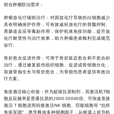
契合肿瘤防治需求：
肿瘤放化疗辅助治疗：对因放化疗导致的白细胞减少
具有明确保护作用，可有效减轻放化疗的骨髓抑制、
胃肠道反应等毒副作用，保护机体免疫功能，提升放
化疗耐受性与治疗效果，助力肿瘤患者顺利完成规范
诊疗。
骨折愈合促进作用：可用于骨折延迟愈合和不愈合的
治疗，通过修复损伤组织细胞、促进成骨细胞分化，
加速骨痂生长与骨折愈合，为骨损伤患者提供有效治
疗方案。
免疫激活核心价值：作为超级抗原制剂，其激活机
T细
胞反应频率是普通抗
原的
2000-50000倍。
可快速直接
激活 T 细胞进而间接激活NK 细胞、巨噬细胞等 “抗癌
免疫军团”，诱导释放多种细胞因子，从根源上提升机