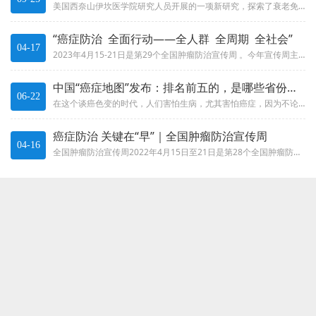
美国西奈山伊坎医学院研究人员开展的一项新研究，探索了衰老免疫系统是如何促进肿瘤生长的，为癌症预防和治疗提供了新见解。相关...
“癌症防治 全面行动——全人群 全周期 全社会”
04-17
2023年4月15-21日是第29个全国肿瘤防治宣传周 。今年宣传周主题是“癌症防治 全面行动——全人群 全周期 全社会...
中国“癌症地图”发布：排名前五的，是哪些省份？建议自查
06-22
在这个谈癌色变的时代，人们害怕生病，尤其害怕癌症，因为不论对个人还是家庭而言，除了生命遭受威胁，罹患癌症意味着辛苦多年为...
癌症防治 关键在“早”｜全国肿瘤防治宣传周
04-16
全国肿瘤防治宣传周2022年4月15日至21日是第28个全国肿瘤防治宣传周，今年的主题是“癌症防治 早早行动”。癌症是严...